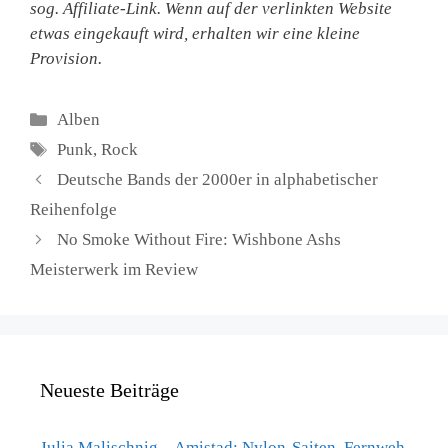
sog. Affiliate-Link. Wenn auf der verlinkten Website
etwas eingekauft wird, erhalten wir eine kleine
Provision.
Kategorien
Alben
Schlagwörter
Punk
,
Rock
Deutsche Bands der 2000er in alphabetischer
Reihenfolge
No Smoke Without Fire: Wishbone Ashs
Meisterwerk im Review
Neueste Beiträge
Julia Malischnig – Amistad: Nylon-Saiten, Fernweh