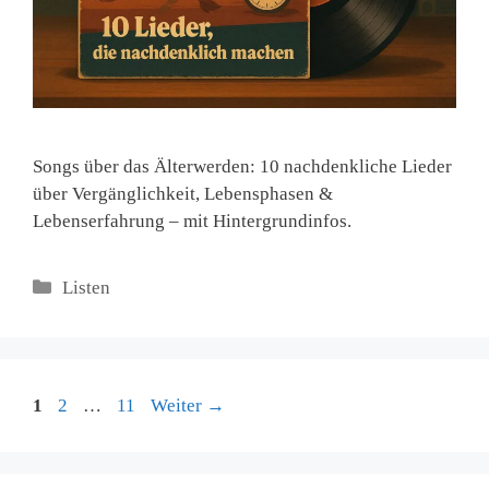
Songs über das Älterwerden: 10 nachdenkliche Lieder
über Vergänglichkeit, Lebensphasen &
Lebenserfahrung – mit Hintergrundinfos.
Kategorien
Listen
Seite
Seite
Seite
1
2
…
11
Weiter
→