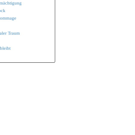
rmächtigung
ock
 Hommage
aler Traum
bleibt