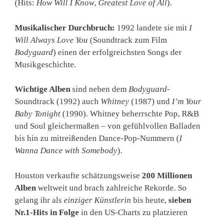
(Hits:
How Will I Know
,
Greatest Love of All
).
Musikalischer Durchbruch:
1992 landete sie mit
I
Will Always Love You
(Soundtrack zum Film
Bodyguard
) einen der erfolgreichsten Songs der
Musikgeschichte.
Wichtige Alben
sind neben dem
Bodyguard
-
Soundtrack (1992) auch
Whitney
(1987) und
I’m Your
Baby Tonight
(1990). Whitney beherrschte Pop, R&B
und Soul gleichermaßen – von gefühlvollen Balladen
bis hin zu mitreißenden Dance-Pop-Nummern (
I
Wanna Dance with Somebody
).
Houston verkaufte schätzungsweise
200 Millionen
Alben
weltweit und brach zahlreiche Rekorde. So
gelang ihr als
einziger Künstlerin
bis heute,
sieben
Nr.1-Hits in Folge
in den US-Charts zu platzieren