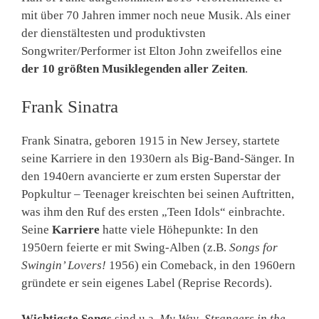
mit über 70 Jahren immer noch neue Musik. Als einer
der dienstältesten und produktivsten
Songwriter/Performer ist Elton John zweifellos eine
der 10 größten Musiklegenden aller Zeiten
.
Frank Sinatra
Frank Sinatra, geboren 1915 in New Jersey, startete
seine Karriere in den 1930ern als Big-Band-Sänger. In
den 1940ern avancierte er zum ersten Superstar der
Popkultur – Teenager kreischten bei seinen Auftritten,
was ihm den Ruf des ersten „Teen Idols“ einbrachte.
Seine
Karriere
hatte viele Höhepunkte: In den
1950ern feierte er mit Swing-Alben (z.B.
Songs for
Swingin’ Lovers!
1956) ein Comeback, in den 1960ern
gründete er sein eigenes Label (Reprise Records).
Wichtigste Songs
sind u.a.
My Way
,
Strangers in the