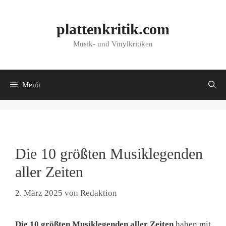
Zum
Inhalt
plattenkritik.com
springen
Musik- und Vinylkritiken
Menü
Die 10 größten Musiklegenden
aller Zeiten
2. März 2025
von
Redaktion
Die 10 größten Musiklegenden aller Zeiten
haben mit