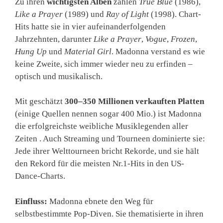
Zu ihren
wichtigsten Alben
zählen
True Blue
(1986),
Like a Prayer
(1989) und
Ray of Light
(1998). Chart-
Hits hatte sie in vier aufeinanderfolgenden
Jahrzehnten, darunter
Like a Prayer
,
Vogue
,
Frozen
,
Hung Up
und
Material Girl
. Madonna verstand es wie
keine Zweite, sich immer wieder neu zu erfinden –
optisch und musikalisch.
Mit geschätzt
300–350 Millionen verkauften Platten
(einige Quellen nennen sogar 400 Mio.) ist Madonna
die erfolgreichste weibliche Musiklegenden aller
Zeiten . Auch Streaming und Tourneen dominierte sie:
Jede ihrer Welttourneen bricht Rekorde, und sie hält
den Rekord für die meisten Nr.1-Hits in den US-
Dance-Charts.
Einfluss:
Madonna ebnete den Weg für
selbstbestimmte Pop-Diven. Sie thematisierte in ihren