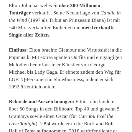
Elton John hat weltweit
über 300 Millionen
Tonträger
verkauft . Seine Neuauflage von
Candle in
the Wind
(1997 als Tribut an Prinzessin Diana) ist mit
~40 Mio. verkauften Einheiten die
meistverkaufte
Single aller Zeiten
.
Einfluss:
Elton brachte Glamour und Virtuosität in die
Popmusik. Mit extravaganten Outfits und eingängigen
Melodien beeinflusste er Künstler von George
Michael bis Lady Gaga. Er ebnete zudem den Weg für
LGBTQ-Personen im Showbusiness, indem er sich
1992 öffentlich outete.
Rekorde und Auszeichnungen:
Elton John landete
über 50 Songs in den Billboard Top 40 und gewann 5
Grammys sowie einen Oscar (für
Can You Feel the
Love Tonight
). 1994 wurde er in die Rock and Roll
Hall of Fame aufgenommen. 2018 veröffentlichte er