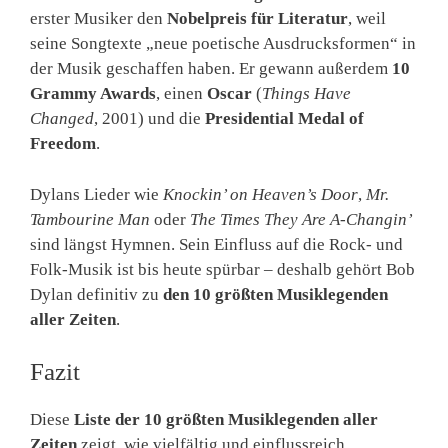
erster Musiker den
Nobelpreis für Literatur
, weil
seine Songtexte „neue poetische Ausdrucksformen“ in
der Musik geschaffen haben. Er gewann außerdem
10
Grammy Awards
, einen
Oscar
(
Things Have
Changed
, 2001) und die
Presidential Medal of
Freedom
.
Dylans Lieder wie
Knockin’ on Heaven’s Door
,
Mr.
Tambourine Man
oder
The Times They Are A-Changin’
sind längst Hymnen. Sein Einfluss auf die Rock- und
Folk-Musik ist bis heute spürbar – deshalb gehört Bob
Dylan definitiv zu
den 10 größten Musiklegenden
aller Zeiten
.
Fazit
Diese
Liste der 10 größten Musiklegenden aller
Zeiten
zeigt, wie vielfältig und einflussreich