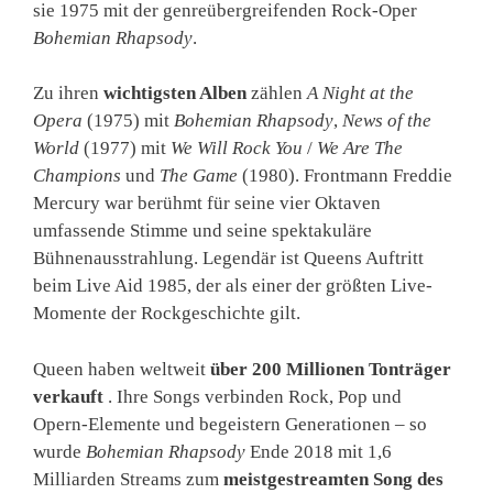
sie 1975 mit der genreübergreifenden Rock-Oper
Bohemian Rhapsody
.
Zu ihren
wichtigsten Alben
zählen
A Night at the
Opera
(1975) mit
Bohemian Rhapsody
,
News of the
World
(1977) mit
We Will Rock You
/
We Are The
Champions
und
The Game
(1980). Frontmann Freddie
Mercury war berühmt für seine vier Oktaven
umfassende Stimme und seine spektakuläre
Bühnenausstrahlung. Legendär ist Queens Auftritt
beim Live Aid 1985, der als einer der größten Live-
Momente der Rockgeschichte gilt.
Queen haben weltweit
über 200 Millionen Tonträger
verkauft
. Ihre Songs verbinden Rock, Pop und
Opern-Elemente und begeistern Generationen – so
wurde
Bohemian Rhapsody
Ende 2018 mit 1,6
Milliarden Streams zum
meistgestreamten Song des