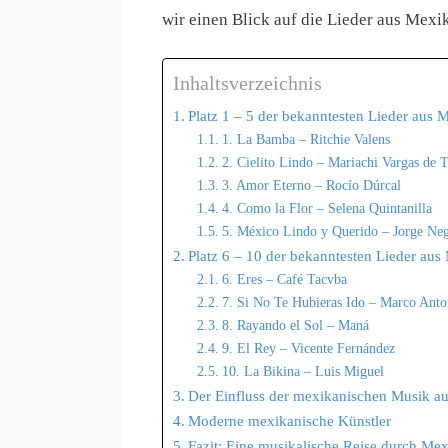
wir einen Blick auf die Lieder aus Mexi
Inhaltsverzeichnis
Platz 1 – 5 der bekanntesten Lieder aus 
1. La Bamba – Ritchie Valens
2. Cielito Lindo – Mariachi Vargas de T
3. Amor Eterno – Rocío Dúrcal
4. Como la Flor – Selena Quintanilla
5. México Lindo y Querido – Jorge Neg
Platz 6 – 10 der bekanntesten Lieder aus
6. Eres – Café Tacvba
7. Si No Te Hubieras Ido – Marco Anto
8. Rayando el Sol – Maná
9. El Rey – Vicente Fernández
10. La Bikina – Luis Miguel
Der Einfluss der mexikanischen Musik au
Moderne mexikanische Künstler
Fazit: Eine musikalische Reise durch Me