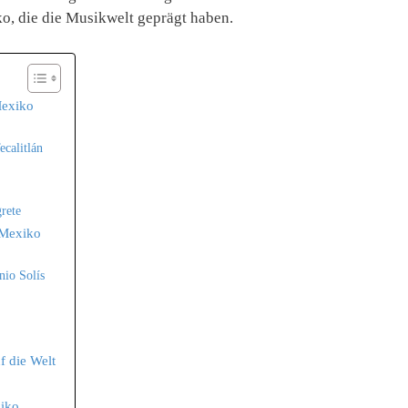
ko, die die Musikwelt geprägt haben.
Mexiko
ecalitlán
rete
 Mexiko
nio Solís
f die Welt
xiko