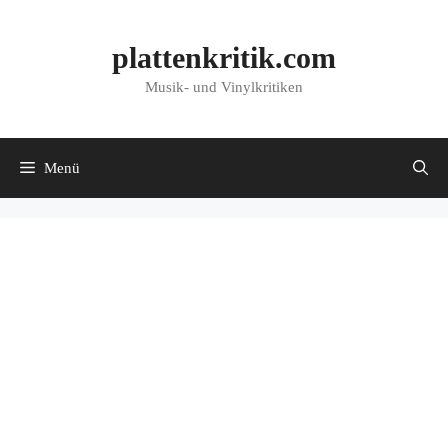
Zum
Inhalt
plattenkritik.com
springen
Musik- und Vinylkritiken
Menü