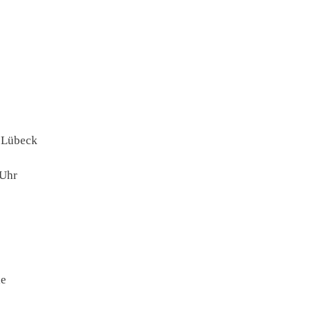
 Lübeck
 Uhr
le