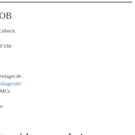
ZOB
 Lübeck
00 Uhr
enlager.de
enlager.de/
, MCs
le