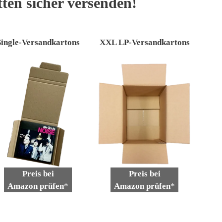
tten sicher versenden!
Single-Versandkartons
XXL LP-Versandkartons
Preis bei
Preis bei
Amazon prüfen
*
Amazon prüfen
*