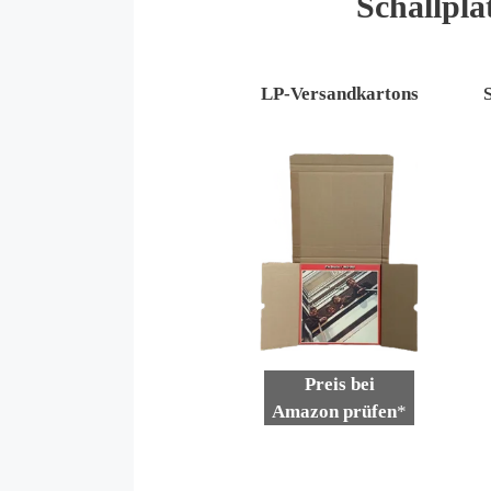
Schallpla
LP-Versandkartons
Preis bei
Amazon prüfen
*