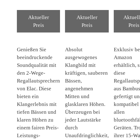
Aktueller
Aktueller
Aktuell
Preis
Preis
Preis
Genießen Sie
Absolut
Exklusiv be
beeindruckende
ausgewogenes
Amazon
Soundqualität mit
Klangbild mit
erhältlich, 
den 2-Wege-
kräftigen, sauberen
diese
Regallautsprechern
Bässen,
Regallautsp
von Elac. Diese
angenehmen
aus Bambu
bieten ein
Mitten und
gefertigt u
Klangerlebnis mit
glasklaren Höhen.
kompatibel
tiefen Bässen und
Überzeugen bei
allen
klaren Höhen zu
jeder Lautstärke
bluetoothfä
einem fairen Preis-
durch
Geräten. Tr
Leistungs-
Unaufdringlichkeit,
ihrer 15-Wa