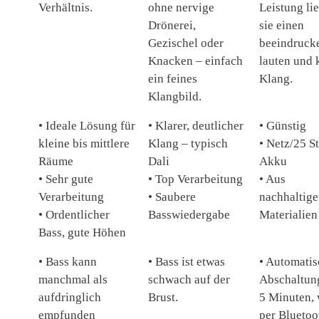
Verhältnis.
ohne nervige
Leistung li
Drönerei,
sie einen
Gezischel oder
beeindruck
Knacken – einfach
lauten und 
ein feines
Klang.
Klangbild.
• Ideale Lösung für
• Klarer, deutlicher
• Günstig
kleine bis mittlere
Klang – typisch
• Netz/25 St
Räume
Dali
Akku
• Sehr gute
• Top Verarbeitung
• Aus
Verarbeitung
• Saubere
nachhaltig
• Ordentlicher
Basswiedergabe
Materialien
Bass, gute Höhen
• Bass kann
• Bass ist etwas
• Automati
manchmal als
schwach auf der
Abschaltun
aufdringlich
Brust.
5 Minuten,
empfunden
per Bluetoo