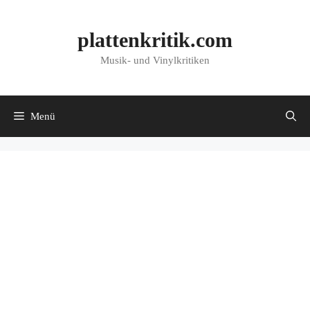
Zum
Inhalt
plattenkritik.com
springen
Musik- und Vinylkritiken
Menü