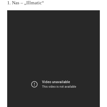
1. Nas – „Illmatic“