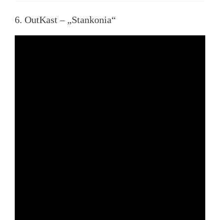
6. OutKast – „Stankonia“