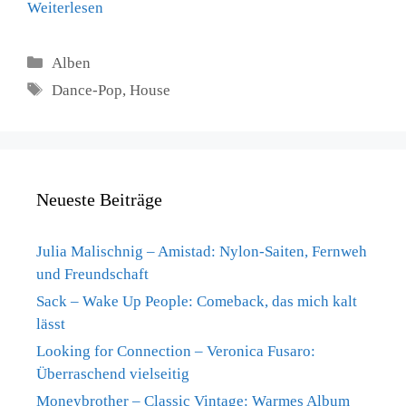
Weiterlesen
Kategorien
Alben
Schlagwörter
Dance-Pop
,
House
Neueste Beiträge
Julia Malischnig – Amistad: Nylon-Saiten, Fernweh
und Freundschaft
Sack – Wake Up People: Comeback, das mich kalt
lässt
Looking for Connection – Veronica Fusaro:
Überraschend vielseitig
Moneybrother – Classic Vintage: Warmes Album