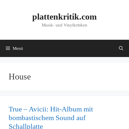
Zum
Inhalt
plattenkritik.com
springen
Musik- und Vinylkritiken
Menü
House
True – Avicii: Hit-Album mit
bombastischem Sound auf
Schallplatte